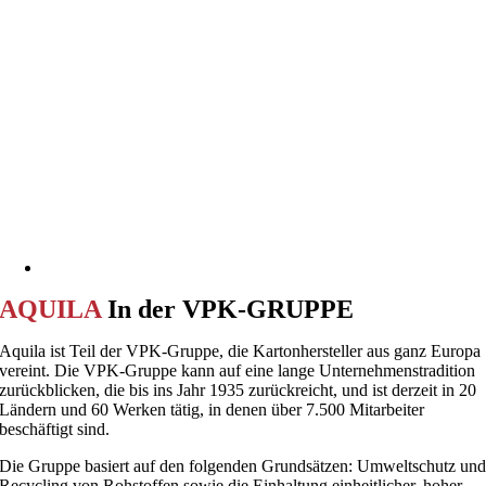
AQUILA
In der VPK-GRUPPE
Aquila ist Teil der VPK-Gruppe, die Kartonhersteller aus ganz Europa
vereint. Die VPK-Gruppe kann auf eine lange Unternehmenstradition
zurückblicken, die bis ins Jahr 1935 zurückreicht, und ist derzeit in 20
Ländern und 60 Werken tätig, in denen über 7.500 Mitarbeiter
beschäftigt sind.
Die Gruppe basiert auf den folgenden Grundsätzen: Umweltschutz un
Recycling von Rohstoffen sowie die Einhaltung einheitlicher, hoher