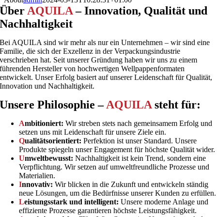
Über
AQUILA
– Innovation, Qualität und
Nachhaltigkeit
Bei AQUILA sind wir mehr als nur ein Unternehmen – wir sind eine
Familie, die sich der Exzellenz in der Verpackungsindustrie
verschrieben hat. Seit unserer Gründung haben wir uns zu einem
führenden Hersteller von hochwertigen Wellpappenformaten
entwickelt. Unser Erfolg basiert auf unserer Leidenschaft für Qualität,
Innovation und Nachhaltigkeit.
Unsere Philosophie –
AQUILA
steht für:
A
mbitioniert:
Wir streben stets nach gemeinsamem Erfolg und
setzen uns mit Leidenschaft für unsere Ziele ein.
Q
ualitätsorientiert:
Perfektion ist unser Standard. Unsere
Produkte spiegeln unser Engagement für höchste Qualität wider.
U
mweltbewusst:
Nachhaltigkeit ist kein Trend, sondern eine
Verpflichtung. Wir setzen auf umweltfreundliche Prozesse und
Materialien.
I
nnovativ:
Wir blicken in die Zukunft und entwickeln ständig
neue Lösungen, um die Bedürfnisse unserer Kunden zu erfüllen.
L
eistungsstark und intelligent:
Unsere moderne Anlage und
effiziente Prozesse garantieren höchste Leistungsfähigkeit.