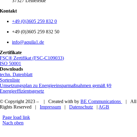
37327 Leinefelde
Kontakt
+49 (0)3605 259 832 0
+49 (0)3605 259 832 50
info@aquila1.de
Zertifikate
FSC® Zertifikat (FSC-C109033)
ISO 50001
Downloads
techn. Datenblatt
Sortenliste
Umsetzungsplan zu Energieeinsparmaßnahmen gemäß §9
Energieeffizientsgesetz
© Copyright 2023 – | Created with
by
BE Communications
| All
Rights Reserved |
Impressum
|
Datenschutz
|
AGB
Page load link
Nach oben